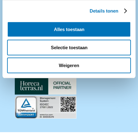
Details tonen
Hoofdkantoor
0880 55 66 77
Eijsink Hengelo
info@eijsink.nl
Platinastraat 25
Alles toestaan
7554 NC Hengelo
Partners en certificaten
Selectie toestaan
Weigeren