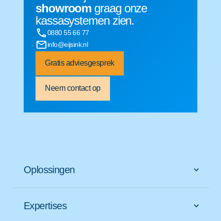
showroom
graag onze
kassasystemen zien.
0880 55 66 77
info@eijsink.nl
Gratis adviesgesprek
Neem contact op
Oplossingen
Expertises