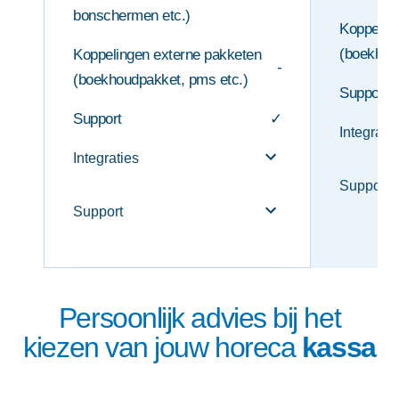
bonschermen etc.)
Koppelin
(boekhou
Koppelingen externe pakketen
-
(boekhoudpakket, pms etc.)
Support
Support
✓
Integrati
Integraties
Support
Support
Persoonlijk advies bij het
kiezen van jouw horeca
kassa