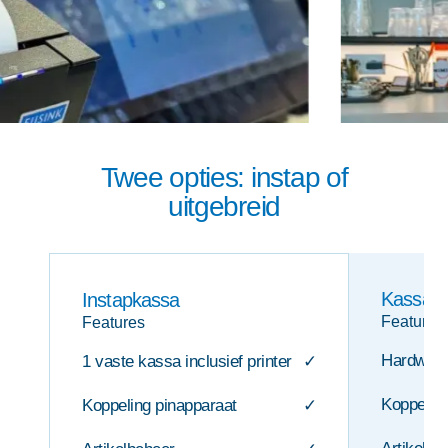
Twee opties: instap of
uitgebreid
Kassasy
Instapkassa
Features
Features
Hardware
1 vaste kassa inclusief printer
✓
Koppeling
Koppeling pinapparaat
✓