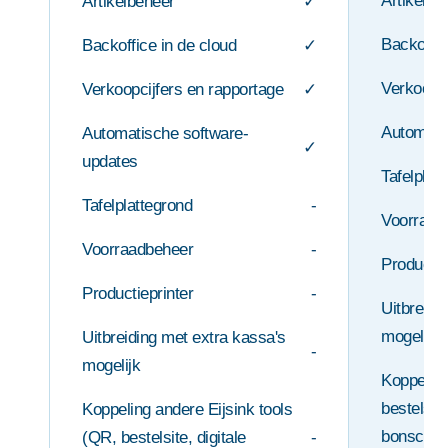
Artikelbe
Artikelbeheer
✓
Backoffic
Backoffice in de cloud
✓
Verkoopci
Verkoopcijfers en rapportage
✓
Automati
Automatische software-
✓
updates
Tafelplat
Tafelplattegrond
-
Voorraad
Voorraadbeheer
-
Productie
Productieprinter
-
Uitbreidi
mogelijk
Uitbreiding met extra kassa's
-
mogelijk
Koppelin
bestelsite
Koppeling andere Eijsink tools
bonscher
(QR, bestelsite, digitale
-