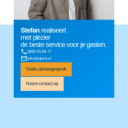
Stefan
realiseert
met plezier
de beste service voor je gasten.
0880 55 66 77
info@eijsink.nl
Gratis adviesgesprek
Neem contact op