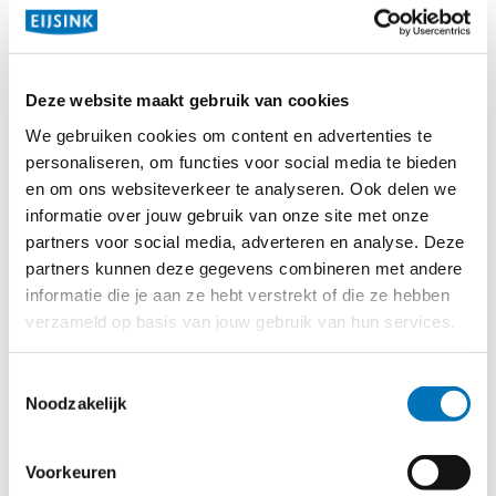
Deze website maakt gebruik van cookies
Maak verwachtingen van nu
We gebruiken cookies om content en advertenties te
waar
personaliseren, om functies voor social media te bieden
Gasten verwachten vandaag de dag dat service snel,
en om ons websiteverkeer te analyseren. Ook delen we
informatie over jouw gebruik van onze site met onze
digitaal en soepel is. Van reserveren via je website tot
partners voor social media, adverteren en analyse. Deze
betalen met een QR-code: het hoort bij hun dagelijkse
partners kunnen deze gegevens combineren met andere
gewoontes. Als jouw zaak dit faciliteert, voelt de gast
informatie die je aan ze hebt verstrekt of die ze hebben
zich begrepen en bediend zoals hij dat wil. Dit leidt direct
verzameld op basis van jouw gebruik van hun services.
tot hogere tevredenheid en een grotere kans dat gasten
terugkeren.
Toestemmingsselectie
Noodzakelijk
Benut alle contactmomenten
Sluit aan op digitale gewoontes van gasten
Voorkeuren