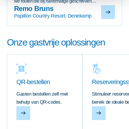
we fouten die bij handmatige geschreven
reserveringen vaak ontstonden."
Remo Bruns
Papillon Country Resort, Denekamp
Onze gastvrije oplossingen
QR-bestellen
Reserverings
Gasten bestellen zelf met
Stimuleer reserve
behulp van QR-codes.
bereik de ideale be