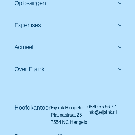
Oplossingen
Expertises
Actueel
Over Eijsink
Hoofdkantoor
0880 55 66 77
Eijsink Hengelo
info@eijsink.nl
Platinastraat 25
7554 NC Hengelo