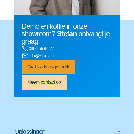
Demo en koffie in onze
showroom?
Stefan
ontvangt je
graag.
0880 55 66 77
info@eijsink.nl
Gratis adviesgesprek
Neem contact op
Oplossingen