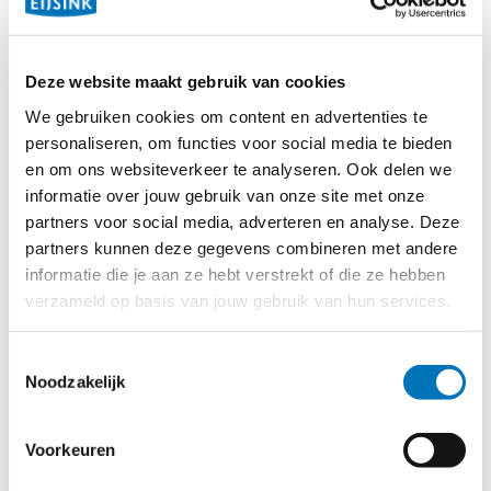
One-stop-shop
Deze website maakt gebruik van cookies
Na je bezoek aan onze showroom ben je in een keer
We gebruiken cookies om content en advertenties te
klaar. Naast de kassa of
bestelzuil
leveren wij namelijk
personaliseren, om functies voor social media te bieden
ook randapparatuur. Van de beste bonprinters tot
en om ons websiteverkeer te analyseren. Ook delen we
handhelds, scanners en pinapparaten. Dankzij onze wifi-
informatie over jouw gebruik van onze site met onze
punten werken pinapparaten altijd. En hulde aan onze
partners voor social media, adverteren en analyse. Deze
gebruiksvriendelijke bevestigingssystemen;
partners kunnen deze gegevens combineren met andere
informatie die je aan ze hebt verstrekt of die ze hebben
kabelmanagement is nooit meer een issue.
verzameld op basis van jouw gebruik van hun services.
Bekijk onze randapparatuur
Toestemmingsselectie
Noodzakelijk
Onze locaties zijn altijd dichtbij
Voorkeuren
Hoofdkantoor Hengelo