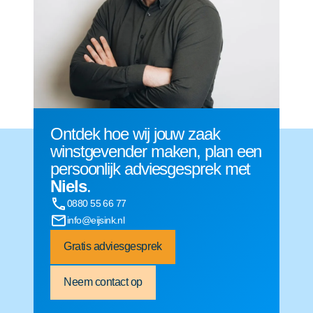
Ontdek hoe wij jouw zaak
winstgevender maken, plan een
persoonlijk adviesgesprek met
Niels
.
0880 55 66 77
info@eijsink.nl
Gratis adviesgesprek
Neem contact op