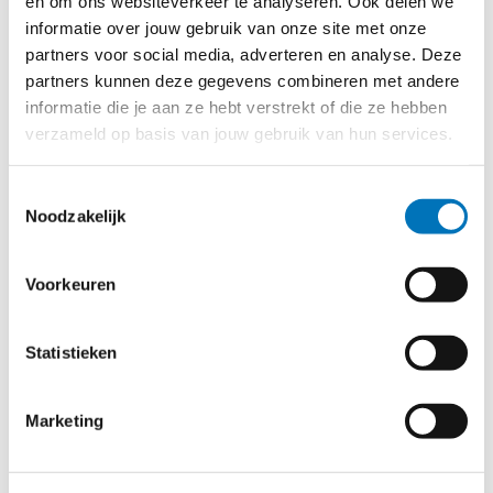
en om ons websiteverkeer te analyseren. Ook delen we
informatie over jouw gebruik van onze site met onze
partners voor social media, adverteren en analyse. Deze
partners kunnen deze gegevens combineren met andere
informatie die je aan ze hebt verstrekt of die ze hebben
verzameld op basis van jouw gebruik van hun services.
Efficiëntere
processen
Toestemmingsselectie
Noodzakelijk
In een drukke horecaomgeving telt elke minuut. Door
voorraadbeheer, bestellingen en personeelsplanning te
Voorkeuren
automatiseren, bespaar je tijd en voorkom je fouten.
Real-time voorraadinzichten helpen verspilling te
Statistieken
verminderen en zorgen dat je altijd genoeg, maar nooit te
veel inkoopt. Slimme AI planningssystemen stemmen
personeelsbezetting af op drukte, waardoor loonkosten
Marketing
dalen zonder dat de gastbeleving eronder lijdt.