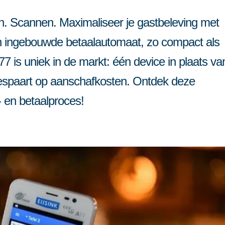
or meerdere vestigingen
Partner worden
en
en. Scannen. Maximaliseer je gastbeleving met
Contact
n ingebouwde betaalautomaat, zo compact als
is uniek in de markt: één device in plaats va
bespaart op aanschafkosten. Ontdek deze
- en betaalproces!