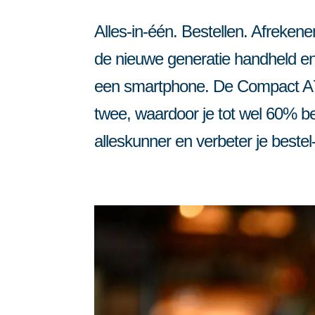
Automatisering vo
Inzicht, gastenbinding en koppeling
Alles-in-één. Bestellen. Afreken
Meer grip, meer gasten, minder gedoe.
AI voor de horeca
de nieuwe generatie handheld e
een smartphone. De Compact A77 
twee, waardoor je tot wel 60% 
alleskunner en verbeter je bestel