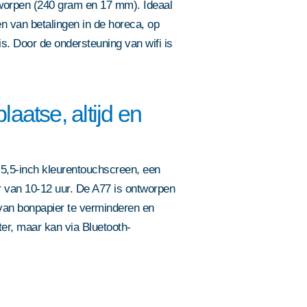
ntworpen (240 gram en 17 mm). Ideaal
n van betalingen in de horeca, op
is. Door de ondersteuning van wifi is
laatse, altijd en
 5,5-inch kleurentouchscreen, een
Eijsink staat voo
r van 10-12 uur. De A77 is ontworpen
ga je akkoord met onze
van bonpapier te verminderen en
ordt beschermd door
er, maar kan via Bluetooth-
en de
Sjoerd of een van 
Slimme oplossin
Eijsink staat voo
Whitepaper
graag. Plan een g
zijn van toepassing.
Eijsink brochur
ga je akkoord met onze
ga je akkoord met onze
ga je akkoord met onze
we bevestigen de 
locaties
Bestel nu jouw
ga je akkoord met onze
Sjoerd of een van onze adviseurs
Vul hier je contactgegevens in en
ordt beschermd door
Vul hier je contactgegevens in en