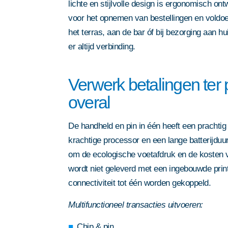
lichte en stijlvolle design is ergonomisch o
voor het opnemen van bestellingen en voldoe
het terras, aan de bar óf bij bezorging aan hu
er altijd verbinding.
Verwerk betalingen ter p
overal
De handheld en pin in één heeft een prachtig
krachtige processor en een lange batterijduu
Door dit formulier in te dienen 
om de ecologische voetafdruk en de kosten 
privacy statement
. Deze site w
wordt niet geleverd met een ingebouwde print
connectiviteit tot één worden gekoppeld.
reCAPTCHA; het
privacybeleid
servicevoorwaarden
van Google 
Multifunctioneel transacties uitvoeren:
Door dit formulier in te dienen 
Door dit formulier in te dienen 
Door dit formulier in te dienen 
Door dit formulier in te dienen 
privacy statement
. Deze site w
Chip & pin