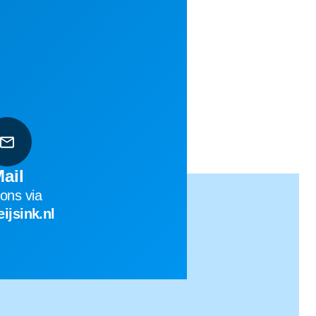
ail
 ons via
ijsink.nl