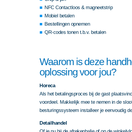
privacy statement
privacy statement
. Deze site w
. Deze site w
Door dit formulier in te dienen 
privacy statement
. Deze site w
NFC Contactloos & magneetstrip
reCAPTCHA; het
privacybeleid
reCAPTCHA; het
reCAPTCHA; het
privacybeleid
privacybeleid
privacy statement
. Deze site w
reCAPTCHA; het
privacybeleid
Mobiel betalen
servicevoorwaarden
van Google 
servicevoorwaarden
servicevoorwaarden
van Google 
van Google 
reCAPTCHA; het
privacybeleid
servicevoorwaarden
van Google 
Bestellingen opnemen
servicevoorwaarden
van Google 
QR-codes tonen t.b.v. betalen
Waarom is deze handhe
oplossing voor jou?
Horeca
Als het betalingsproces bij de gast plaatsvind
voordeel. Makkelijk mee te nemen in de sloof
besturingssysteem installeer je eenvoudig 
Detailhandel
Of je nu bij de afrekenbalie of op de winkelv