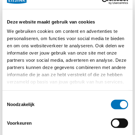
jongerencentrum tot lunchroom en evenementenlocatie.
We werken met vaste medewerkers en we hebben
collega’s met een verstandelijke beperking. Deze
Deze website maakt gebruik van cookies
mensen krijgen vanuit de dagbesteding een fijne
We gebruiken cookies om content en advertenties te
werkplek. Ons ontmoetings- en jeugdcentrum moet voor
personaliseren, om functies voor social media te bieden
iedereen een veilige en leuke plek zijn. Een goed
en om ons websiteverkeer te analyseren. Ook delen we
werkend en geautomatiseerd kassasysteem draagt
informatie over jouw gebruik van onze site met onze
partners voor social media, adverteren en analyse. Deze
hieraan bij."
partners kunnen deze gegevens combineren met andere
informatie die je aan ze hebt verstrekt of die ze hebben
De oplossing en het resultaat
verzameld op basis van jouw gebruik van hun services.
Om alle processen in goede banen te leiden koos
Toestemmingsselectie
Noodzakelijk
Stichting de Genadebron voor de oplossingen van
Eijsink. “Wat wij als stichting belangrijk vinden is
Voorkeuren
kwaliteit. Na wat onderzoek te hebben gedaan bij andere
horecabedrijven kwamen we uit bij Eijsink. Bovendien is