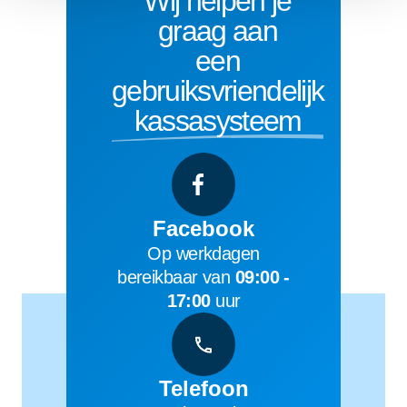
Wij helpen je
graag aan
een
gebruiksvriendelijk
kassasysteem
Facebook
Op werkdagen
bereikbaar van
09:00 -
17:00
uur
Telefoon