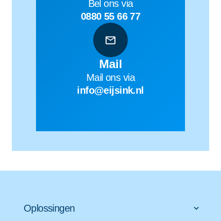
Bel ons via
0880 55 66 77
Mail
Mail ons via
info@eijsink.nl
Oplossingen