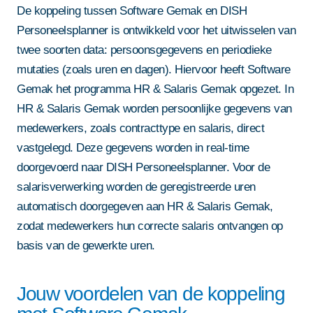
reCAPTCHA; het
reCAPTCHA; het
reCAPTCHA; het
privacybeleid
privacybeleid
privacybeleid
en de
en de
en de
De koppeling tussen Software Gemak en DISH
servicevoorwaarden
van Google zijn van
Deze site wordt beschermd door
servicevoorwaarden
servicevoorwaarden
servicevoorwaarden
van Google zijn van
van Google zijn van
van Google zijn van
Projectbegeleiding van A tot Z
Personeelsplanner is ontwikkeld voor het uitwisselen van
toepassing.
reCAPTCHA; het
privacybeleid
en de
toepassing.
toepassing.
toepassing.
Niet alleen systemen, maar ook begeleiding. Van start tot
twee soorten data: persoonsgegevens en periodieke
groei: met vaste contactpersoon en persoonlijke support
servicevoorwaarden
van Google zijn van
blijft alles draaien.
mutaties (zoals uren en dagen). Hiervoor heeft Software
toepassing.
Gemak het programma HR & Salaris Gemak opgezet. In
Betrouwbaar en altijd dichtbij
HR & Salaris Gemak worden persoonlijke gegevens van
Met landelijke dekking en Twentse nuchterheid kun je altijd
medewerkers, zoals contracttype en salaris, direct
op ons bouwen. Vandaag, morgen en in de toekomst.
vastgelegd. Deze gegevens worden in real-time
Door dit formulier in te dienen ga je
doorgevoerd naar DISH Personeelsplanner. Voor de
akkoord met onze
privacy statement
.
salarisverwerking worden de geregistreerde uren
Deze site wordt beschermd door
automatisch doorgegeven aan HR & Salaris Gemak,
zodat medewerkers hun correcte salaris ontvangen op
reCAPTCHA; het
privacybeleid
en de
basis van de gewerkte uren.
servicevoorwaarden
van Google zijn van
toepassing.
Jouw voordelen van de koppeling