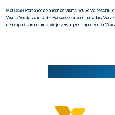
Automatisering vo
Inzicht, gastenbinding en koppeling
Met DISH Personeelsplanner en Visma YouServe beschik je 
Meer grip, meer gasten, minder gedoe.
AI voor de horeca
Visma YouServe in DISH Personeelsplanner geladen. Vervolg
een export van de uren, die je vervolgens importeert in Vis