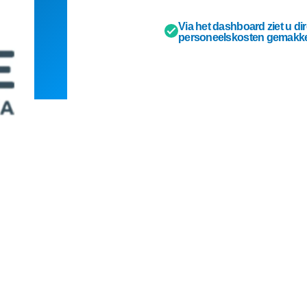
Via het dashboard ziet u dir
personeelskosten gemakkeli
Eijsink staat voo
ga je akkoord met onze
ordt beschermd door