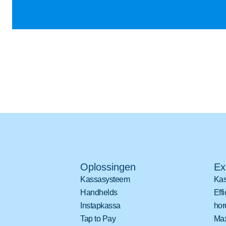
Oplossingen
Ex
Kassasysteem
Kas
Handhelds
Eff
Instapkassa
hor
Tap to Pay
Max