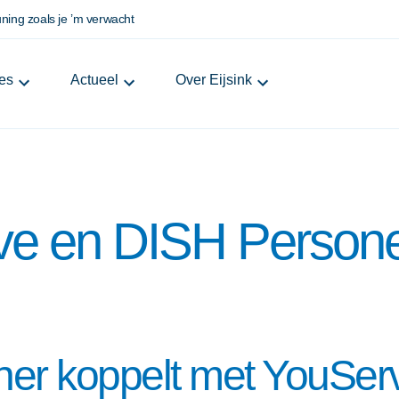
ning zoals je ’m verwacht
de laatste updates
es
Actueel
Over Eijsink
vies
Terras tips & inspiratie
Ons verhaal
s
Blog
Werkwijze
ve en DISH Persone
n voor gevestigde horeca
Klantverhalen
Showrooms
zij
ent
Events
Support
erbeteren
Referral programma
FAQ
er koppelt met YouSer
n en optimaliseren
Werken bij