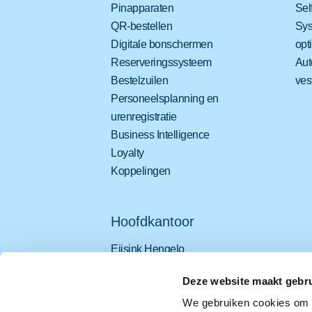
Pinapparaten
Sel
QR-bestellen
Sys
Digitale bonschermen
opt
Reserveringssysteem
Aut
Bestelzuilen
ves
Personeelsplanning en
urenregistratie
Business Intelligence
Loyalty
Koppelingen
Hoofdkantoor
Eijsink Hengelo
Platinastraat 25
Deze website maakt gebru
7554 NC Hengelo
We gebruiken cookies om c