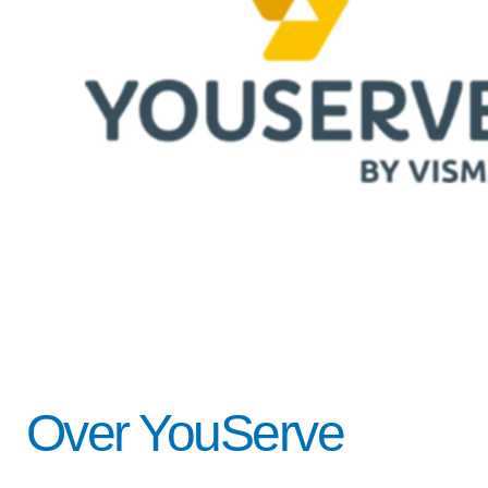
Over YouServe
Door dit formulier in te dienen 
privacy statement
. Deze site w