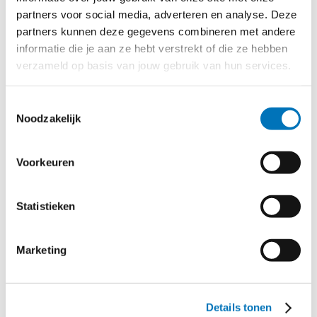
partners voor social media, adverteren en analyse. Deze
Een veilige opslag voor gegevens in een overzichtelijk
partners kunnen deze gegevens combineren met andere
digitaal archief in de cloud
informatie die je aan ze hebt verstrekt of die ze hebben
Vereenvoudigt en versterkt de samenwerking met de
verzameld op basis van jouw gebruik van hun services.
boekhouder/accountant
Altijd toegang tot actuele managementinformatie, meer
Toestemmingsselectie
rust en controle omdat data geïntegreerd samenkomt
Noodzakelijk
Voorkeuren
Statistieken
Marketing
Details tonen