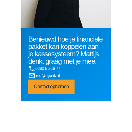
Benieuwd hoe je financiële
pakket kan koppelen aan
je kassasysteem? Mattijs
denkt graag met je mee.
0880 55 66 77
info@eijsink.nl
Contact opnemen