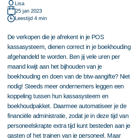
reCAPTCHA; het
reCAPTCHA; het
reCAPTCHA; het
privacybeleid
privacybeleid
privacybeleid
en de
en de
en de
Lisa
servicevoorwaarden
van Google zijn van
Deze site wordt beschermd door
servicevoorwaarden
servicevoorwaarden
servicevoorwaarden
van Google zijn van
van Google zijn van
van Google zijn van
25 jan 2023
Projectbegeleiding van A tot Z
toepassing.
reCAPTCHA; het
privacybeleid
en de
Leestijd
4
min
toepassing.
toepassing.
toepassing.
Niet alleen systemen, maar ook begeleiding. Van start tot
groei: met vaste contactpersoon en persoonlijke support
servicevoorwaarden
van Google zijn van
blijft alles draaien.
De verkopen die je afrekent in je POS
toepassing.
Betrouwbaar en altijd dichtbij
kassasysteem, dienen correct in je boekhouding
Met landelijke dekking en Twentse nuchterheid kun je altijd
afgehandeld te worden. Ben jij vele uren per
op ons bouwen. Vandaag, morgen en in de toekomst.
maand kwijt aan het bijhouden van je
Door dit formulier in te dienen ga je
boekhouding en doen van de btw-aangifte? Niet
akkoord met onze
privacy statement
.
nodig! Steeds meer ondernemers leggen een
Deze site wordt beschermd door
koppeling tussen hun kassasysteem en
reCAPTCHA; het
privacybeleid
en de
boekhoudpakket. Daarmee automatiseer je de
servicevoorwaarden
van Google zijn van
financiële administratie, zodat je in deze tijd van
toepassing.
personeelskrapte extra tijd kunt besteden aan je
gasten of het trainen van je personeel. Maar