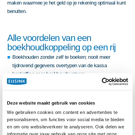
maken waarmee je het geld op je rekening optimaal kunt
benutten.
Alle voordelen van een
boekhoudkoppeling op een rij
Boekhouden zonder zelf te boeken; nooit meer
tijdrovend gegevens overtypen van de kassa
backoffice naar boekhoudsysteem
Tijdsbesparing en minder kans op fouten
Koppeling btw-codes en grootboekrekeningen zorgt
voor een correcte btw-aangifte
Deze website maakt gebruik van cookies
Een professionele administratie waarmee je snel
We gebruiken cookies om content en advertenties te
factureren genereert door consistent
personaliseren, om functies voor social media te bieden
debiteurgegevens, prijzen en artikelcodes te
en om ons websiteverkeer te analyseren. Ook delen we
gebruiken
informatie over jouw gebruik van onze site met onze