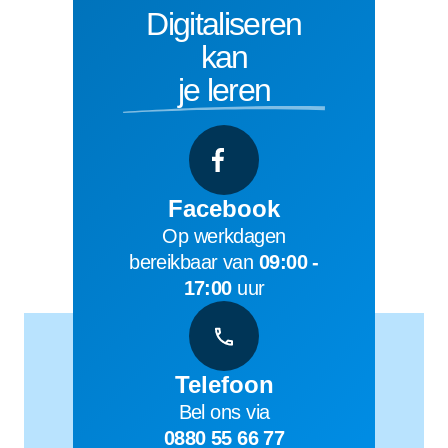
Digitaliseren
kan
je leren
Facebook
Op werkdagen
bereikbaar van
09:00 -
17:00
uur
Telefoon
Bel ons via
0880 55 66 77