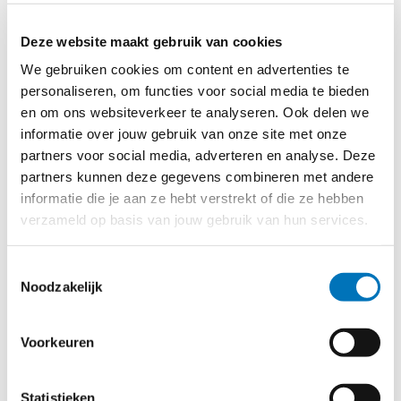
beter bij dan ooit. Ook procesmatig hebben we een
belangrijke verbeterslag gemaakt. Samen met Eijsink
Deze website maakt gebruik van cookies
hebben we gekeken welke soft- en hardware ons het
We gebruiken cookies om content en advertenties te
best kan ondersteunen. We kozen voor
kassasysteem
personaliseren, om functies voor social media te bieden
DISH
met een koppeling met ons PMS-systeem en
en om ons websiteverkeer te analyseren. Ook delen we
namen de
digitale bonschermen
in gebruik. Afgelopen
informatie over jouw gebruik van onze site met onze
zomer hebben we al volop met de nieuwe systemen
partners voor social media, adverteren en analyse. Deze
partners kunnen deze gegevens combineren met andere
kunnen werken en we zijn er erg tevreden over."
informatie die je aan ze hebt verstrekt of die ze hebben
"De handhelds zijn heel gebruiksvriendelijk. Ze besparen
verzameld op basis van jouw gebruik van hun services.
tijd en dat maakt dat we meer aandacht aan de gasten
kunnen besteden en dus een hogere service en kwaliteit
Toestemmingsselectie
Noodzakelijk
kunnen bieden. De digitale keukenschermen helpen ons
om nog efficiënter te werken en fouten echt uit te sluiten.
De communicatie was al heel goed, maar nu weet
Voorkeuren
iedereen zelfs zonder dat we een woord hoeven te
wisselen precies wie, wat en wanneer moet doen. Je ziet
Statistieken