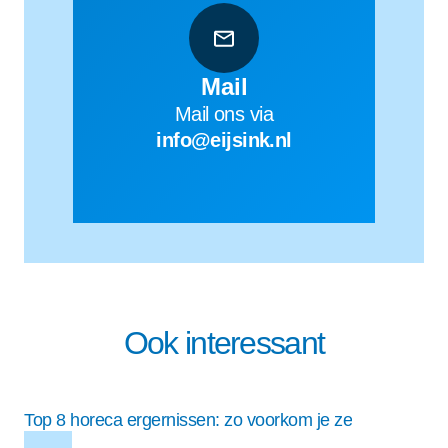
Mail
Mail ons via
info@eijsink.nl
Ook interessant
Top 8 horeca ergernissen: zo voorkom je ze