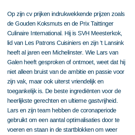
reCAPTCHA; het
reCAPTCHA; het
reCAPTCHA; het
privacybeleid
privacybeleid
privacybeleid
en de
en de
en de
servicevoorwaarden
van Google zijn van
Deze site wordt beschermd door
servicevoorwaarden
servicevoorwaarden
servicevoorwaarden
van Google zijn van
van Google zijn van
van Google zijn van
Projectbegeleiding van A tot Z
Op zijn cv prijken indrukwekkende prijzen zoals
toepassing.
reCAPTCHA; het
privacybeleid
en de
toepassing.
toepassing.
toepassing.
Niet alleen systemen, maar ook begeleiding. Van start tot
de Gouden Koksmuts en de Prix Taittinger
groei: met vaste contactpersoon en persoonlijke support
servicevoorwaarden
van Google zijn van
blijft alles draaien.
Culinaire International. Hij is SVH Meesterkok,
toepassing.
lid van Les Patrons Cuisiniers en zijn ’t Lansink
Betrouwbaar en altijd dichtbij
heeft al jaren een Michelinster. Wie Lars van
Met landelijke dekking en Twentse nuchterheid kun je altijd
op ons bouwen. Vandaag, morgen en in de toekomst.
Galen heeft gesproken of ontmoet, weet dat hij
Door dit formulier in te dienen ga je
niet alleen bruist van de ambitie en passie voor
akkoord met onze
privacy statement
.
zijn vak, maar ook uiterst vriendelijk en
Deze site wordt beschermd door
toegankelijk is. De beste ingrediënten voor de
reCAPTCHA; het
privacybeleid
en de
heerlijkste gerechten en ultieme gastvrijheid.
servicevoorwaarden
van Google zijn van
Lars en zijn team hebben de coronaperiode
toepassing.
gebruikt om een aantal optimalisaties door te
voeren en staan in de startblokken om weer