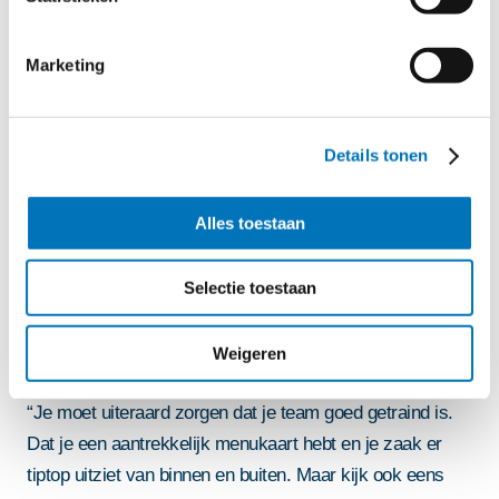
het immers gewoon voor je neus staan. Voor de jonge
chefs is deze digitale ondersteuning ook gewoon het
Marketing
nieuwe normaal. Zij werken al met het systeem tijdens
hun opleiding en zijn er nog handiger mee dan ik! De
bediening is ook enthousiast dat ze rechtstreeks aan de
Details tonen
keuken kunnen doorgeven welke tafels klaar zijn voor de
volgende gang. Op de digitale schermen zien ze tevens
Alles toestaan
zelf de status van de bereidingen. Wat wil je nog meer?"
Selectie toestaan
Lars’ tips aan collega-
ondernemers
Weigeren
“Je moet uiteraard zorgen dat je team goed getraind is.
Dat je een aantrekkelijk menukaart hebt en je zaak er
tiptop uitziet van binnen en buiten. Maar kijk ook eens