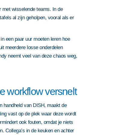
er met wisselende teams. In de
afels al zijn geholpen, vooral als er
in een paar uur moeten leren hoe
 uit meerdere losse onderdelen
handy neemt veel van deze chaos weg,
Eijsink staat voo
e workflow versnelt
ga je akkoord met onze
ordt beschermd door
en handheld van DISH, maakt de
en de
Sjoerd of een van 
lling vast op de plek waar deze wordt
Slimme oplossin
Eijsink staat voo
Whitepaper
graag. Plan een g
zijn van toepassing.
Eijsink brochur
ermindert ook fouten, omdat je niets
ga je akkoord met onze
ga je akkoord met onze
ga je akkoord met onze
we bevestigen de 
locaties
Bestel nu jouw
ga je akkoord met onze
Sjoerd of een van onze adviseurs
Vul hier je contactgegevens in en
en. Collega’s in de keuken en achter
ordt beschermd door
Vul hier je contactgegevens in en