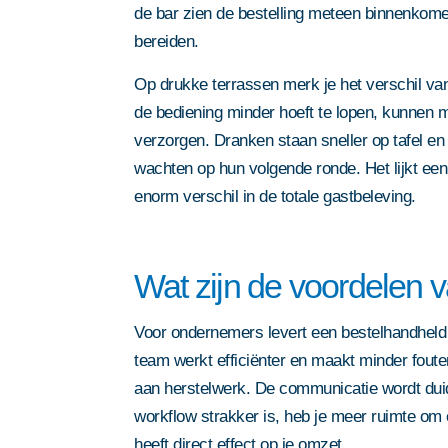
privacy statement
privacy statement
. Deze site w
. Deze site w
Door dit formulier in te dienen 
privacy statement
. Deze site w
de bar zien de bestelling meteen binnenkom
reCAPTCHA; het
privacybeleid
reCAPTCHA; het
reCAPTCHA; het
privacybeleid
privacybeleid
privacy statement
. Deze site w
bereiden.
reCAPTCHA; het
privacybeleid
servicevoorwaarden
van Google 
servicevoorwaarden
servicevoorwaarden
van Google 
van Google 
reCAPTCHA; het
privacybeleid
servicevoorwaarden
van Google 
Op drukke terrassen merk je het verschil va
servicevoorwaarden
van Google 
de bediening minder hoeft te lopen, kunnen 
verzorgen. Dranken staan sneller op tafel en
wachten op hun volgende ronde. Het lijkt een
enorm verschil in de totale gastbeleving.
Wat zijn de voordelen
Voor ondernemers levert een bestelhandheld 
team werkt efficiënter en maakt minder fouten
aan herstelwerk. De communicatie wordt duid
workflow strakker is, heb je meer ruimte om e
heeft direct effect op je omzet.