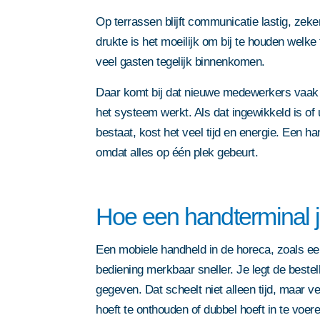
Op terrassen blijft communicatie lastig, zek
drukte is het moeilijk om bij te houden welke t
veel gasten tegelijk binnenkomen.
Daar komt bij dat nieuwe medewerkers vaak 
het systeem werkt. Als dat ingewikkeld is of
bestaat, kost het veel tijd en energie. Een 
omdat alles op één plek gebeurt.
Hoe een handterminal j
Door dit formulier in te dienen 
privacy statement
. Deze site w
Een mobiele handheld in de horeca, zoals e
reCAPTCHA; het
privacybeleid
bediening merkbaar sneller. Je legt de beste
servicevoorwaarden
van Google 
gegeven. Dat scheelt niet alleen tijd, maar v
Door dit formulier in te dienen 
Door dit formulier in te dienen 
Door dit formulier in te dienen 
Door dit formulier in te dienen 
hoeft te onthouden of dubbel hoeft in te voer
privacy statement
. Deze site w