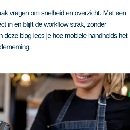
or meerdere vestigingen
Partner worden
en
ak vragen om snelheid en overzicht. Met een
Contact
ct in en blijft de workflow strak, zonder
n deze blog lees je hoe mobiele handhelds het
nderneming.