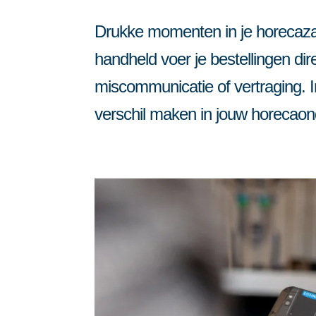
Automatisering vo
Inzicht, gastenbinding en koppeling
Drukke momenten in je horecaza
Meer grip, meer gasten, minder gedoe.
AI voor de horeca
handheld voer je bestellingen dire
miscommunicatie of vertraging. I
verschil maken in jouw horecao