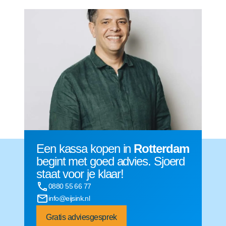
Een kassa kopen in
Rotterdam
begint met goed advies. Sjoerd
staat voor je klaar!
0880 55 66 77
info@eijsink.nl
Gratis adviesgesprek