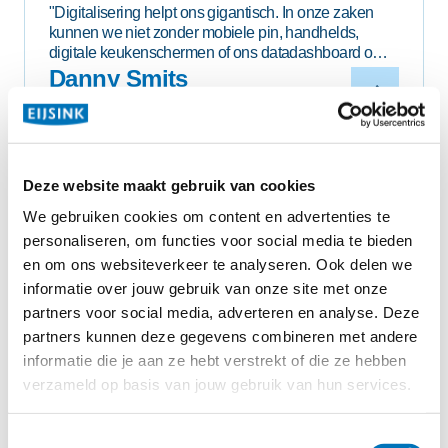
"Digitalisering helpt ons gigantisch. In onze zaken
kunnen we niet zonder mobiele pin, handhelds,
digitale keukenschermen of ons datadashboard om
efficiënt te werken en te sturen op resultaat."
Danny Smits
BoulesBitesBar, meerdere locaties
Deze website maakt gebruik van cookies
Persoonlijk advies vanuit de
We gebruiken cookies om content en advertenties te
regio Rotterdam
personaliseren, om functies voor social media te bieden
en om ons websiteverkeer te analyseren. Ook delen we
Wil je zeker weten dat jouw horecazaak klaar is voor de
informatie over jouw gebruik van onze site met onze
partners voor social media, adverteren en analyse. Deze
toekomst? Onze adviseurs
Patrick, Sjoerd en Jesse
partners kunnen deze gegevens combineren met andere
staan voor je klaar in de regio Rotterdam. Zij kennen de
informatie die je aan ze hebt verstrekt of die ze hebben
lokale horecamarkt als geen ander en denken graag met
verzameld op basis van jouw gebruik van hun services.
je mee over een kassasysteem dat perfect aansluit bij
jouw bedrijfsvoering.
Toestemmingsselectie