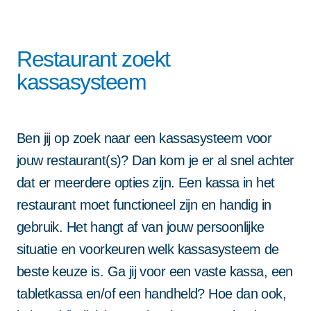
reCAPTCHA; het
reCAPTCHA; het
reCAPTCHA; het
privacybeleid
privacybeleid
privacybeleid
en de
en de
en de
servicevoorwaarden
van Google zijn van
Deze site wordt beschermd door
servicevoorwaarden
servicevoorwaarden
servicevoorwaarden
van Google zijn van
van Google zijn van
van Google zijn van
Projectbegeleiding van A tot Z
toepassing.
reCAPTCHA; het
privacybeleid
en de
toepassing.
toepassing.
toepassing.
Niet alleen systemen, maar ook begeleiding. Van start tot
Restaurant zoekt
groei: met vaste contactpersoon en persoonlijke support
servicevoorwaarden
van Google zijn van
blijft alles draaien.
kassasysteem
toepassing.
Betrouwbaar en altijd dichtbij
Met landelijke dekking en Twentse nuchterheid kun je altijd
op ons bouwen. Vandaag, morgen en in de toekomst.
Ben jij op zoek naar een kassasysteem voor
Door dit formulier in te dienen ga je
jouw restaurant(s)? Dan kom je er al snel achter
akkoord met onze
privacy statement
.
dat er meerdere opties zijn. Een kassa in het
restaurant moet functioneel zijn en handig in
Deze site wordt beschermd door
gebruik. Het hangt af van jouw persoonlijke
reCAPTCHA; het
privacybeleid
en de
situatie en voorkeuren welk kassasysteem de
servicevoorwaarden
van Google zijn van
beste keuze is. Ga jij voor een vaste kassa, een
toepassing.
tabletkassa en/of een handheld? Hoe dan ook,