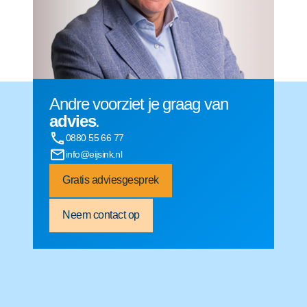
Andre voorziet je graag van
advies
.
0880 55 66 77
info@eijsink.nl
Gratis adviesgesprek
Neem contact op