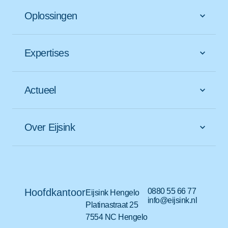
Oplossingen
Expertises
Actueel
Over Eijsink
Hoofdkantoor
0880 55 66 77
Eijsink Hengelo
info@eijsink.nl
Platinastraat 25
7554 NC Hengelo