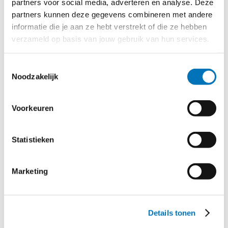
partners voor social media, adverteren en analyse. Deze
systemen hebben hun eigen voor- en nadelen en het is
partners kunnen deze gegevens combineren met andere
informatie die je aan ze hebt verstrekt of die ze hebben
dan ook per situatie verschillend welke van beide
verzameld op basis van jouw gebruik van hun services.
oplossingen de voorkeur heeft. Zo is een mobiel
kassasysteem met
handhelds
erg gewild vanwege de
Toestemmingsselectie
flexibiliteit dat het biedt. Je kunt bestellingen gemakkelijk
Noodzakelijk
aan tafel opnemen en kunt zo een snellere service
bieden.
Voorkeuren
Gratis adviesgesprek
Statistieken
kiezen voor het gemak van een Eijsink-
Marketing
kassasysteem.
Details tonen