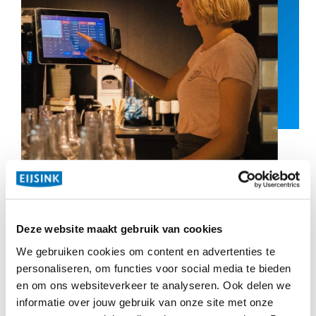
Kassa in het restaurant:
Deze website maakt gebruik van cookies
handheld of vast
We gebruiken cookies om content en advertenties te
personaliseren, om functies voor social media te bieden
Besluit jij een kassasysteem aan te schaffen voor in het
en om ons websiteverkeer te analyseren. Ook delen we
restaurant, dan dien je goed te overwegen of je voor een
informatie over jouw gebruik van onze site met onze
vaststaand model of een mobiele variant wilt gaan. Beide