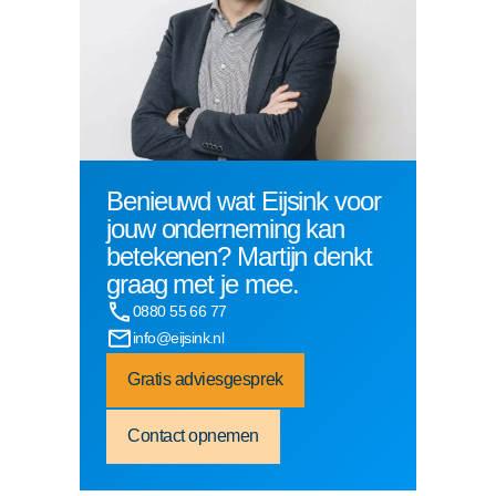
Benieuwd wat Eijsink voor
jouw onderneming kan
betekenen? Martijn denkt
graag met je mee.
0880 55 66 77
info@eijsink.nl
Gratis adviesgesprek
Contact opnemen