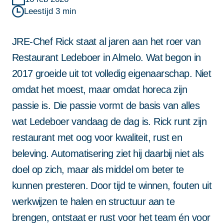
reCAPTCHA; het
reCAPTCHA; het
reCAPTCHA; het
privacybeleid
privacybeleid
privacybeleid
en de
en de
en de
servicevoorwaarden
van Google zijn van
Leestijd
3
min
Deze site wordt beschermd door
servicevoorwaarden
servicevoorwaarden
servicevoorwaarden
van Google zijn van
van Google zijn van
van Google zijn van
Projectbegeleiding van A tot Z
toepassing.
reCAPTCHA; het
privacybeleid
en de
toepassing.
toepassing.
toepassing.
Niet alleen systemen, maar ook begeleiding. Van start tot
JRE-Chef Rick staat al jaren aan het roer van
groei: met vaste contactpersoon en persoonlijke support
servicevoorwaarden
van Google zijn van
blijft alles draaien.
Restaurant Ledeboer in Almelo. Wat begon in
toepassing.
2017 groeide uit tot volledig eigenaarschap. Niet
Betrouwbaar en altijd dichtbij
Met landelijke dekking en Twentse nuchterheid kun je altijd
omdat het moest, maar omdat horeca zijn
op ons bouwen. Vandaag, morgen en in de toekomst.
passie is. Die passie vormt de basis van alles
Door dit formulier in te dienen ga je
wat Ledeboer vandaag de dag is. Rick runt zijn
akkoord met onze
privacy statement
.
restaurant met oog voor kwaliteit, rust en
Deze site wordt beschermd door
beleving. Automatisering ziet hij daarbij niet als
reCAPTCHA; het
privacybeleid
en de
doel op zich, maar als middel om beter te
servicevoorwaarden
van Google zijn van
kunnen presteren. Door tijd te winnen, fouten uit
toepassing.
werkwijzen te halen en structuur aan te
brengen, ontstaat er rust voor het team én voor