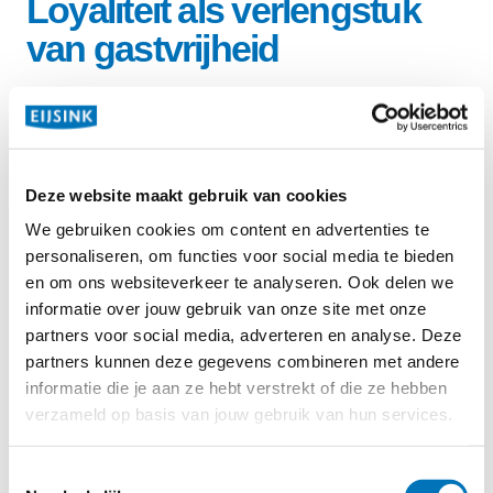
Loyaliteit als verlengstuk
van gastvrijheid
Een belangrijke toevoeging in het afgelopen jaar is het
loyaltyprogramma
van Eijsink. Voor Restaurant Ledeboer
is dit geen losse marketingactie, maar een verlengstuk
van hoe Rick gastvrijheid benadert. Het programma
Deze website maakt gebruik van cookies
maakt het mogelijk om vaste gasten te herkennen, te
We gebruiken cookies om content en advertenties te
belonen en op een persoonlijke manier aan het restaurant
personaliseren, om functies voor social media te bieden
en om ons websiteverkeer te analyseren. Ook delen we
te binden.
informatie over jouw gebruik van onze site met onze
Gasten sparen automatisch bij hun bezoek en kunnen
partners voor social media, adverteren en analyse. Deze
hun punten eenvoudig verzilveren. Denk aan beloningen,
partners kunnen deze gegevens combineren met andere
informatie die je aan ze hebt verstrekt of die ze hebben
extra’s of attenties die passen bij het niveau en de
verzameld op basis van jouw gebruik van hun services.
beleving van Ledeboer. Alles verloopt via het
kassasysteem, zonder extra handelingen voor het team,
Toestemmingsselectie
waardoor het aan tafel natuurlijk en persoonlijk blijft.