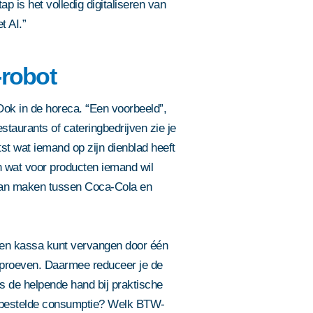
p is het volledig digitaliseren van
t AI.”
-robot
 Ook in de horeca. “Een voorbeeld”,
estaurants of cateringbedrijven zie je
st wat iemand op zijn dienblad heeft
en wat voor producten iemand wil
kan maken tussen Coca-Cola en
Eijsink staat voo
ga je akkoord met onze
ordt beschermd door
een kassa kunt vervangen door één
en de
Sjoerd of een van 
ekproeven. Daarmee reduceer je de
Slimme oplossin
Eijsink staat voo
Whitepaper
graag. Plan een g
zijn van toepassing.
Eijsink brochur
 de helpende hand bij praktische
ga je akkoord met onze
ga je akkoord met onze
ga je akkoord met onze
we bevestigen de 
locaties
Bestel nu jouw
ga je akkoord met onze
Sjoerd of een van onze adviseurs
Vul hier je contactgegevens in en
n bestelde consumptie? Welk BTW-
ordt beschermd door
Vul hier je contactgegevens in en