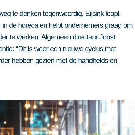
or meerdere vestigingen
Partner worden
en
er weg te denken tegenwoordig. Eijsink loopt
Contact
I in de horeca en helpt ondernemers graag om
ender te werken. Algemeen directeur Joost
gentie: “Dit is weer een nieuwe cyclus met
erder hebben gezien met de handhelds en