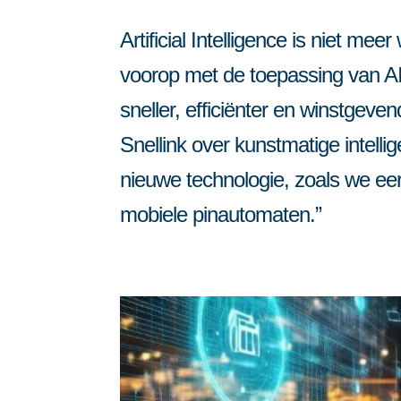
Automatisering vo
Inzicht, gastenbinding en koppeling
Artificial Intelligence is niet me
Meer grip, meer gasten, minder gedoe.
AI voor de horeca
voorop met de toepassing van A
sneller, efficiënter en winstgev
Snellink over kunstmatige intelli
nieuwe technologie, zoals we e
mobiele pinautomaten.”