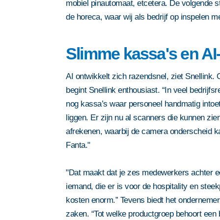
mobiel pinautomaat, etcetera. De volgende sta
de horeca, waar wij als bedrijf op inspelen me
Slimme kassa's en AI
AI ontwikkelt zich razendsnel, ziet Snellink.
begint Snellink enthousiast. “In veel bedrijfsr
nog kassa’s waar personeel handmatig intoet
liggen. Er zijn nu al scanners die kunnen zi
afrekenen, waarbij de camera onderscheid 
Door dit formulier in te dienen 
Fanta."
privacy statement
. Deze site w
"Dat maakt dat je zes medewerkers achter 
reCAPTCHA; het
privacybeleid
iemand, die er is voor de hospitality en ste
servicevoorwaarden
van Google 
kosten enorm.” Tevens biedt het ondernemers
Door dit formulier in te dienen 
Door dit formulier in te dienen 
Door dit formulier in te dienen 
Door dit formulier in te dienen 
zaken. “Tot welke productgroep behoort ee
privacy statement
. Deze site w