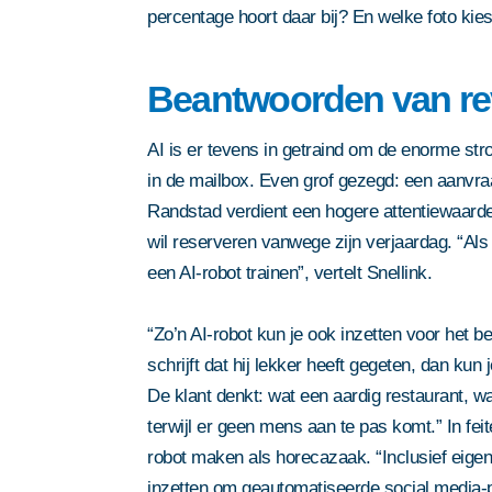
privacy statement
privacy statement
. Deze site w
. Deze site w
Door dit formulier in te dienen 
privacy statement
. Deze site w
percentage hoort daar bij? En welke foto kie
reCAPTCHA; het
privacybeleid
reCAPTCHA; het
reCAPTCHA; het
privacybeleid
privacybeleid
privacy statement
. Deze site w
reCAPTCHA; het
privacybeleid
servicevoorwaarden
van Google 
servicevoorwaarden
servicevoorwaarden
van Google 
van Google 
reCAPTCHA; het
privacybeleid
servicevoorwaarden
van Google 
Beantwoorden van re
servicevoorwaarden
van Google 
AI is er tevens in getraind om de enorme str
in de mailbox. Even grof gezegd: een aanvr
Randstad verdient een hogere attentiewaarde
wil reserveren vanwege zijn verjaardag. “Als
een AI-robot trainen”, vertelt Snellink.
“Zo’n AI-robot kun je ook inzetten voor het 
schrijft dat hij lekker heeft gegeten, dan ku
De klant denkt: wat een aardig restaurant, wa
terwijl er geen mens aan te pas komt.” In fei
robot maken als horecazaak. “Inclusief eigen 
inzetten om geautomatiseerde social media-po