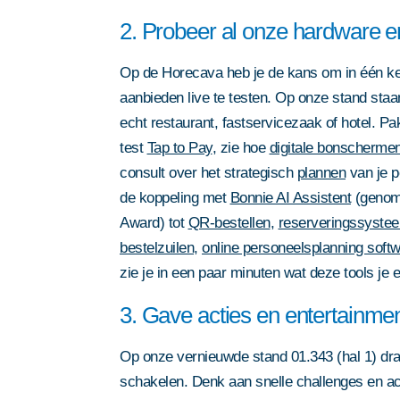
2. Probeer al onze hardware en
Op de Horecava heb je de kans om in één ke
aanbieden live te testen. Op onze stand staa
echt restaurant, fastservicezaak of hotel. P
test
Tap to Pay
, zie hoe
digitale bonscherme
consult over het strategisch
plannen
van je p
de koppeling met
Bonnie AI Assistent
(genomi
Award) tot
QR-bestellen
,
reserveringssyste
bestelzuilen
,
online personeelsplanning soft
zie je in een paar minuten wat deze tools je
3. Gave acties en entertainme
Op onze vernieuwde stand 01.343 (hal 1) draa
schakelen. Denk aan snelle challenges en activ