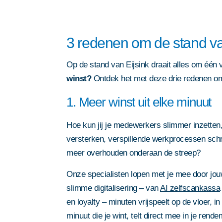
privacy statement
privacy statement
. Deze site w
. Deze site w
Door dit formulier in te dienen 
privacy statement
. Deze site w
reCAPTCHA; het
privacybeleid
reCAPTCHA; het
reCAPTCHA; het
privacybeleid
privacybeleid
privacy statement
. Deze site w
reCAPTCHA; het
privacybeleid
servicevoorwaarden
van Google 
servicevoorwaarden
servicevoorwaarden
van Google 
van Google 
reCAPTCHA; het
privacybeleid
servicevoorwaarden
van Google 
3 redenen om de stand va
servicevoorwaarden
van Google 
Op de stand van Eijsink draait alles om één 
winst?
Ontdek het met deze drie redenen o
1. Meer winst uit elke minuut
Hoe kun jij je medewerkers slimmer inzetten
versterken, verspillende werkprocessen sch
meer overhouden onderaan de streep?
Onze specialisten lopen met je mee door jou
slimme digitalisering – van
AI zelfscankassa
en loyalty – minuten vrijspeelt op de vloer, i
minuut die je wint, telt direct mee in je rende