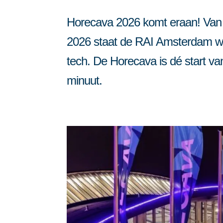
Automatisering vo
Inzicht, gastenbinding en koppeling
Horecava 2026 komt eraan! Van 
Meer grip, meer gasten, minder gedoe.
AI voor de horeca
2026 staat de RAI Amsterdam weer
tech. De Horecava is dé start van
minuut.