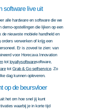
 software live uit
er alle hardware en software die we
n demo-opstellingen die lijken op een
ak de nieuwste mobiele handheld en
n
orders verwerken of krijg een
ersoneel. Er is zoveel te zien: van
neerd voor Horecava Innovation
em
tot
loyaltysoftware
software,
ware
tot
Grab & Go selfservice
. Zo
 elke dag kunnen opleveren.
nt op de beursvloer
it het om hoe snel jij kunt
aties waarbij je in korte tijd