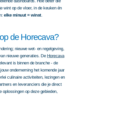
llende dashboards. Hoe beter die
wint op de vloer, in de keuken én
om:
elke minuut = winst
.
 op de Horecava?
dering; nieuwe wet- en regelgeving,
van nieuwe generaties. De
Horecava
relevant is binnen de branche - de
m jouw onderneming het komende jaar
lei culinaire activiteiten, lezingen en
tners en leveranciers die je direct
e oplossingen op deze gebieden,