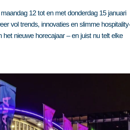
or meerdere vestigingen
Partner worden
en
maandag 12 tot en met donderdag 15 januari
Contact
 vol trends, innovaties en slimme hospitality
 het nieuwe horecajaar – en juist nu telt elke