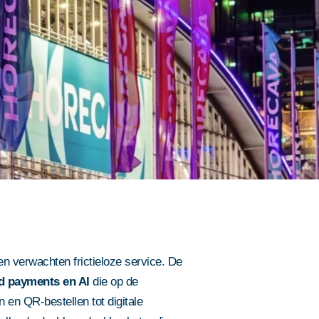
en verwachten frictieloze service. De
d payments en AI
die op de
en QR-bestellen tot digitale